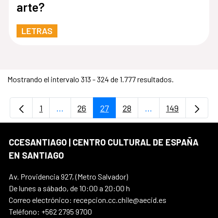
arte?
LETRAS
Mostrando el intervalo 313 - 324 de 1.777 resultados.
1
...
26
27
28
...
149
Página
Páginas intermedias Use TAB para desplaz
Página
Página
Página
Páginas intermedi
Página
CCESANTIAGO | CENTRO CULTURAL DE ESPAÑA
EN SANTIAGO
Av. Providencia 927, (Metro Salvador)
De lunes a sábado, de 10:00 a 20:00 h
Correo electrónico: recepcion.cc.chile@aecid.es
Teléfono: +562 2795 9700