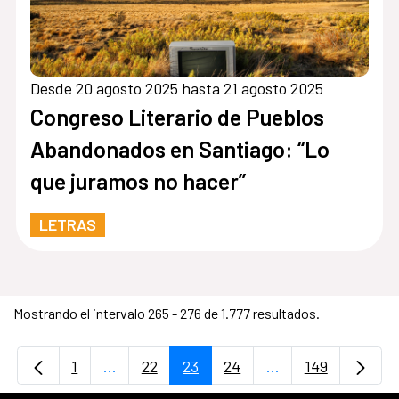
Desde 20 agosto 2025 hasta 21 agosto 2025
Congreso Literario de Pueblos
Abandonados en Santiago: “Lo
que juramos no hacer”
LETRAS
Mostrando el intervalo 265 - 276 de 1.777 resultados.
1
...
22
23
24
...
149
Página
Páginas intermedias Use TAB para desplaz
Página
Página
Página
Páginas intermedi
Página