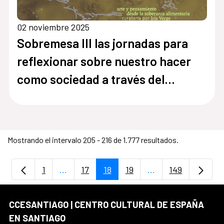
02 noviembre 2025
Sobremesa III las jornadas para
reflexionar sobre nuestro hacer
como sociedad a través del
alimento
Mostrando el intervalo 205 - 216 de 1.777 resultados.
1
...
17
18
19
...
149
Página
Páginas intermedias Use TAB para despla
Página
Página
Página
Páginas intermedia
Página
CCESANTIAGO | CENTRO CULTURAL DE ESPAÑA
EN SANTIAGO