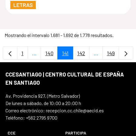
LETRAS
Mostrando el intervalo 1.681 - 1.692 de 1.778 resultados.
1
...
140
141
142
...
149
Página
Páginas intermedias Use TAB para desplaza
Página
Página
Página
Páginas intermed
Página
CCESANTIAGO | CENTRO CULTURAL DE ESPAÑA
EN SANTIAGO
Av. Providencia 927, (Metro Salvador)
De lunes a sábado, de 10:00 a 20:00 h
Correo electrónico: recepcion.cc.chile@aecid.es
Teléfono: +562 2795 9700
CCE
PARTICIPA