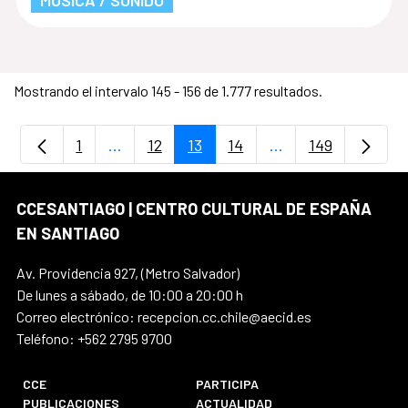
MÚSICA / SONIDO
Mostrando el intervalo 145 - 156 de 1.777 resultados.
1
...
12
13
14
...
149
Página
Páginas intermedias Use TAB para despla
Página
Página
Página
Páginas intermedia
Página
CCESANTIAGO | CENTRO CULTURAL DE ESPAÑA
EN SANTIAGO
Av. Providencia 927, (Metro Salvador)
De lunes a sábado, de 10:00 a 20:00 h
Correo electrónico: recepcion.cc.chile@aecid.es
Teléfono: +562 2795 9700
CCE
PARTICIPA
PUBLICACIONES
ACTUALIDAD