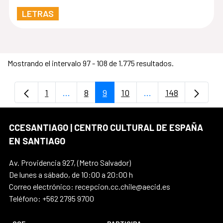
Providencia
LETRAS
Mostrando el intervalo 97 - 108 de 1.775 resultados.
1
...
8
9
10
...
148
Página
Páginas intermedias Use TAB para despla
Página
Página
Página
Páginas intermedia
Página
CCESANTIAGO | CENTRO CULTURAL DE ESPAÑA
EN SANTIAGO
Av. Providencia 927, (Metro Salvador)
De lunes a sábado, de 10:00 a 20:00 h
Correo electrónico: recepcion.cc.chile@aecid.es
Teléfono: +562 2795 9700