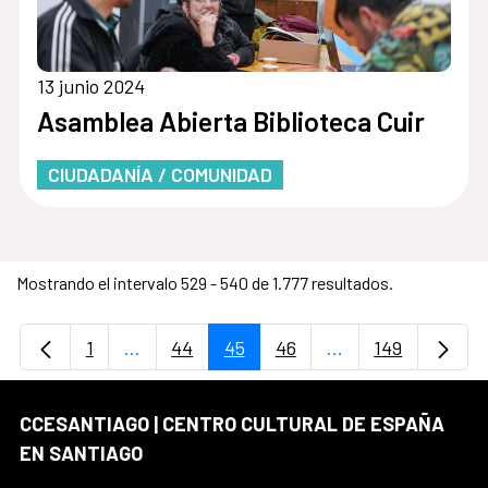
13 junio 2024
Asamblea Abierta Biblioteca Cuir
CIUDADANÍA / COMUNIDAD
Mostrando el intervalo 529 - 540 de 1.777 resultados.
1
...
44
45
46
...
149
Página
Páginas intermedias Use TAB para desplaz
Página
Página
Página
Páginas intermedi
Página
CCESANTIAGO | CENTRO CULTURAL DE ESPAÑA
EN SANTIAGO