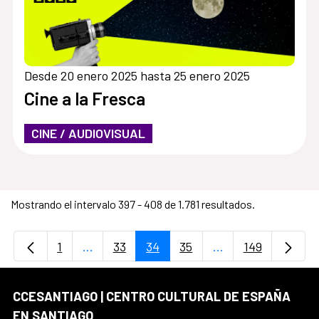
Desde 20 enero 2025 hasta 25 enero 2025
Cine a la Fresca
CINE / AUDIOVISUAL
Mostrando el intervalo 397 - 408 de 1.781 resultados.
1
...
33
34
35
...
149
Página
Páginas intermedias Use TAB para desplaz
Página
Página
Página
Páginas intermedi
Página
CCESANTIAGO | CENTRO CULTURAL DE ESPAÑA
EN SANTIAGO