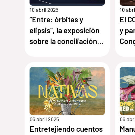
10 abril 2025
10 abr
“Entre: órbitas y
El C
elipsis”, la exposición
y par
sobre la conciliación
Con
entre maternidad y
Iber
creación artística se
Cult
despide con un
en C
concierto en el
CCESantiago
06 abril 2025
06 abr
Entretejiendo cuentos
Manu