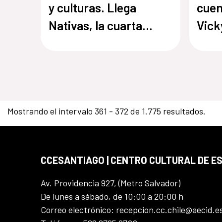
y culturas. Llega
cuen
Nativas, la cuarta
Vick
temporada de Cuentos
la c
en Red
Cuen
Ka R
la e
Mostrando el intervalo 361 - 372 de 1.775 resultados.
Haoa
cuar
Cuen
CCESANTIAGO | CENTRO CULTURAL DE E
Av. Providencia 927, (Metro Salvador)
De lunes a sábado, de 10:00 a 20:00 h
Correo electrónico: recepcion.cc.chile@aecid.e