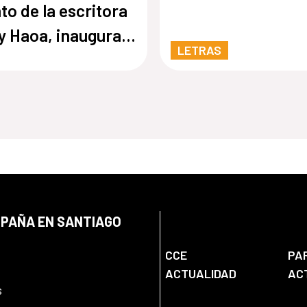
to de la escritora
y Haoa, inaugura
LETRAS
uarta edición de
tos en RedManu
ere, un cuento de
scritora Vicky
, inaugura la
ta edición de
tos en Red
SPAÑA EN SANTIAGO
CCE
PA
ACTUALIDAD
AC
s