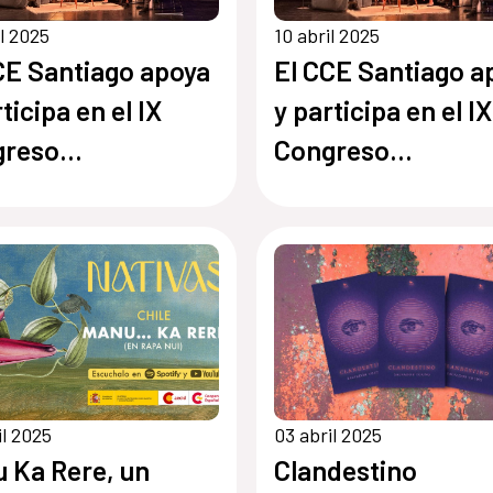
il 2025
10 abril 2025
CE Santiago apoya
El CCE Santiago a
ticipa en el IX
y participa en el IX
greso
Congreso
oamericano de
Iberoamericano d
ura que se celebra
Cultura que se cel
hile
en Chile
il 2025
03 abril 2025
 Ka Rere, un
Clandestino