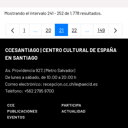
Mostrando el intervalo 241 - 252 de 1.778 resultados.
1
...
20
21
22
...
149
Página
Páginas intermedias Use TAB para desplaz
Página
Página
Página
Páginas intermedi
Página
CCESANTIAGO | CENTRO CULTURAL DE ESPAÑA
EN SANTIAGO
Av. Providencia 927, (Metro Salvador)
De lunes a sábado, de 10:00 a 20:00 h
Correo electrónico: recepcion.cc.chile@aecid.es
Teléfono: +562 2795 9700
CCE
PARTICIPA
PUBLICACIONES
ACTUALIDAD
EVENTOS