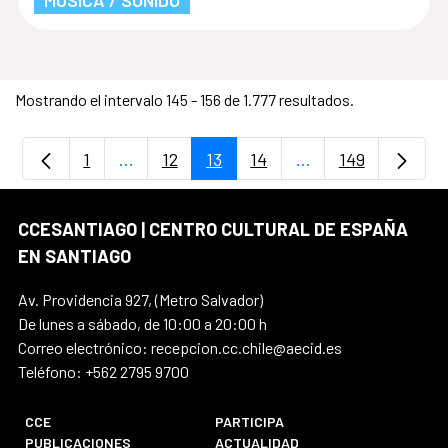
MÚSICA / SONIDO
Mostrando el intervalo 145 - 156 de 1.777 resultados.
1
...
12
13
14
...
149
Página
Páginas intermedias Use TAB para despla
Página
Página
Página
Páginas intermedia
Página
CCESANTIAGO | CENTRO CULTURAL DE ESPAÑA
EN SANTIAGO
Av. Providencia 927, (Metro Salvador)
De lunes a sábado, de 10:00 a 20:00 h
Correo electrónico: recepcion.cc.chile@aecid.es
Teléfono: +562 2795 9700
CCE
PARTICIPA
PUBLICACIONES
ACTUALIDAD