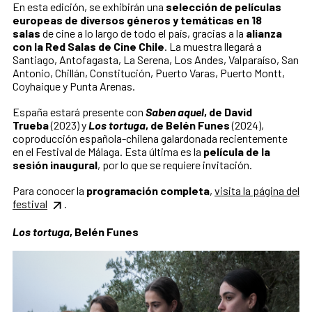
En esta edición, se exhibirán una
selección de películas
europeas de diversos géneros y temáticas en 18
salas
de cine a lo largo de todo el país, gracias a la
alianza
con la Red Salas de Cine Chile
. La muestra llegará a
Santiago, Antofagasta, La Serena, Los Andes, Valparaíso, San
Antonio, Chillán, Constitución, Puerto Varas, Puerto Montt,
Coyhaique y Punta Arenas.
España estará presente con
Saben aquel
, de David
Trueba
(2023) y
Los tortuga
, de Belén Funes
(2024),
coproducción española-chilena galardonada recientemente
en el Festival de Málaga. Esta última es la
película de la
sesión inaugural
, por lo que se requiere invitación.
Para conocer la
programación completa
,
visita la página del
festival
.
Los tortuga
, Belén Funes