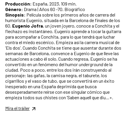
Producción:
España, 2023, 109 min.
Género:
Drama | Años 60 -70. Biográfico
Sinopsis:
Película sobre los primeros años de carrera del
humorista Eugenio, situada en la Barcelona de finales de los
60.
Eugenio Jofra
, un joven joyero, conoce a Conchita y el
flechazo es instantáneo. Eugenio aprende a tocar la guitarra
para acompañar a Conchita, para lo que tendrá que luchar
contra el miedo escénico. Empieza así la carrera musical de
‘Els dos’. Cuando Conchita se tiene que ausentar durante dos
semanas de Barcelona, convence a Eugenio de que lleve las
actuaciones a cabo él solo. Cuando regresa, Eugenio se ha
convertido en un fenómeno del humor
underground
de la
ciudad. Poco a poco, entre los dos irán construyendo al
personaje: las gafas, la camisa negra, el taburete, los
cigarrillos y el vaso de tubo, que se convertirá en un éxito
inesperado en una España deprimida que busca
desesperadamente reírse con ese singular cómico que
empieza todos sus chistes con ‘Saben aquell que diu…».
Mira el tráiler