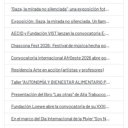
“Gaza, la mirada no silenciada”, una exposición fotográfica en el CCESantiago para despertar conciencias sobre la devastación del territorio palestino
Exposición: Gaza, la mirada no silenciada. Un llamamiento a no mirar hacia otro lado
AECID y Fundación VIST lanzan la convocatoria E·CO/26] Sobre el tiempo
Chascona Fest 2026: Festival de música hecha por mujeres
Convocatoria internacional AfrOeste 2026 abre postulaciones para residencias artísticas en América Latina y África
Residencia Arte en acción (artistas y profesores)
Taller “AUTONOMÍA Y BIENESTAR ALIMENTARIO PARA MUJERES” del proyecto “Germinando nuestro barrio”
Presentación del libro “Las otras" de Alia Trabucco Zerán
Fundación Loewe abre la convocatoria de su XXXIX Premio Internacional de Poesía 2026
En el marco del Día Internacional de la Mujer “Soy Nevenka”, película de la directora Icíar Bollaín