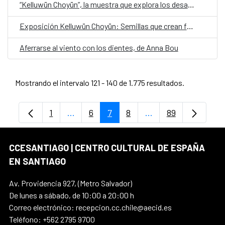
“Kelluwün Choyün”, la muestra que explora los desafíos y el aprendizaje del trabajo artístico y audiovisual en infancias mapuche
Exposición Kelluwün Choyün: Semillas que crean futuro
Aferrarse al viento con los dientes, de Anna Bou
Mostrando el intervalo 121 - 140 de 1.775 resultados.
1
...
6
7
8
...
89
Página
Páginas intermedias Use TAB para despl
Página
Página
Página
Páginas intermedia
Página
CCESANTIAGO | CENTRO CULTURAL DE ESPAÑA
EN SANTIAGO
Av. Providencia 927, (Metro Salvador)
De lunes a sábado, de 10:00 a 20:00 h
Correo electrónico: recepcion.cc.chile@aecid.es
Teléfono: +562 2795 9700