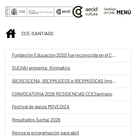
Saltar al contenido principal
MENÚ
INICIO
CCE-SANTIAGO
Fundación Educación 2020 fue reconocida en el CCESantiago como ganadora nacional del Premio Iberoamericano de Educación en Derechos Humanos “Óscar Arnulfo Romero”
SUCHAI presenta: Kinmakirú
IBERESCENA, IBERMUSEOS e IBERMÚSICAS impulsan proyecto para analizar la participación de las mujeres en la gestión cultural
CONVOCATORIA 2026 RESIDENCIAS CCESantiago
Festival de danza MOVEDIZA
Resultados Suchai 2026
Revisa la programación para abril