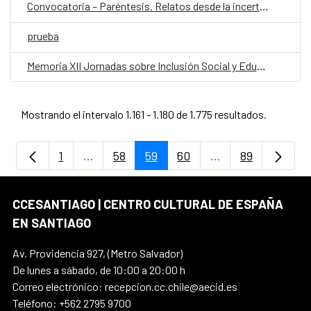
Convocatoria – Paréntesis. Relatos desde la incertidumbre
prueba
Memoria XII Jornadas sobre Inclusión Social y Educación en las Artes Escénicas
Mostrando el intervalo 1.161 - 1.180 de 1.775 resultados.
1
...
58
59
60
...
89
Página
Páginas intermedias Use TAB para despla
Página
Página
Página
Páginas intermedi
Página
CCESANTIAGO | CENTRO CULTURAL DE ESPAÑA
EN SANTIAGO
Av. Providencia 927, (Metro Salvador)
De lunes a sábado, de 10:00 a 20:00 h
Correo electrónico: recepcion.cc.chile@aecid.es
Teléfono: +562 2795 9700