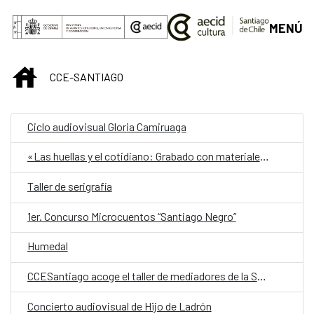
Saltar al contenido principal
MENÚ
INICIO
CCE-SANTIAGO
Ciclo audiovisual Gloria Camiruaga
«Las huellas y el cotidiano: Grabado con materiales reciclados»
Taller de serigrafía
1er. Concurso Microcuentos “Santiago Negro”
Humedal
CCESantiago acoge el taller de mediadores de la Sala K
Concierto audiovisual de Hijo de Ladrón