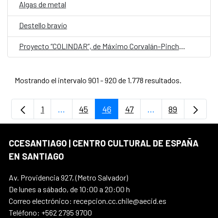
Algas de metal
Destello bravío
Proyecto “COLINDAR”, de Máximo Corvalán-Pincheira ganador de Cultura Resident
Mostrando el intervalo 901 - 920 de 1.778 resultados.
1
...
45
46
47
...
89
Página
Páginas intermedias Use TAB para despla
Página
Página
Página
Páginas intermedi
Página
CCESANTIAGO | CENTRO CULTURAL DE ESPAÑA
EN SANTIAGO
Av. Providencia 927, (Metro Salvador)
De lunes a sábado, de 10:00 a 20:00 h
Correo electrónico: recepcion.cc.chile@aecid.es
Teléfono: +562 2795 9700