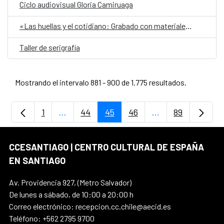
Ciclo audiovisual Gloria Camiruaga
«Las huellas y el cotidiano: Grabado con materiales reciclados»
Taller de serigrafía
Mostrando el intervalo 881 - 900 de 1.775 resultados.
1
...
44
45
46
...
89
Página
Páginas intermedias Use TAB para desplaz
Página
Página
Página
Páginas intermedi
Página
CCESANTIAGO | CENTRO CULTURAL DE ESPAÑA
EN SANTIAGO
Av. Providencia 927, (Metro Salvador)
De lunes a sábado, de 10:00 a 20:00 h
Correo electrónico: recepcion.cc.chile@aecid.es
Teléfono: +562 2795 9700