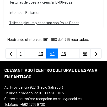
Tertulias de poesía y ciencia 17-08-2022
Internet – Poliamor
Taller de pintura y escritura con Paula Bonet
Mostrando el intervalo 861 - 880 de 1.775 resultados.
1
...
43
44
45
...
89
Página
Páginas intermedias Use TAB para desplaz
Página
Página
Página
Páginas intermedi
Página
CCESANTIAGO | CENTRO CULTURAL DE ESPAÑA
EN SANTIAGO
Av. Providencia 927, (Metro Salvador)
De lunes a sábado, de 10:00 a 20:00 h
Correo electrónico: recepcion.cc.chile@aecid.es
Teléfono: +562 2795 9700