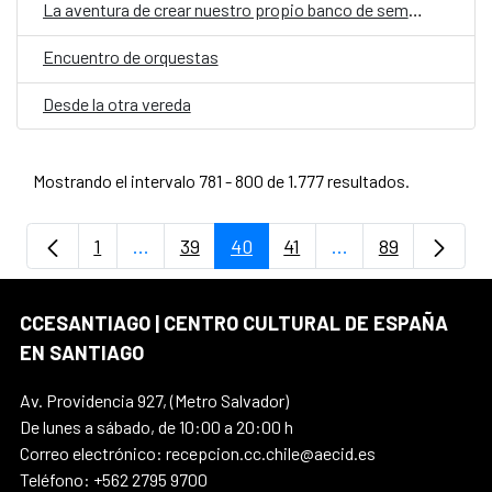
La aventura de crear nuestro propio banco de semillas
Encuentro de orquestas
Desde la otra vereda
Mostrando el intervalo 781 - 800 de 1.777 resultados.
1
...
39
40
41
...
89
Página
Páginas intermedias Use TAB para despla
Página
Página
Página
Páginas intermedi
Página
CCESANTIAGO | CENTRO CULTURAL DE ESPAÑA
EN SANTIAGO
Av. Providencia 927, (Metro Salvador)
De lunes a sábado, de 10:00 a 20:00 h
Correo electrónico: recepcion.cc.chile@aecid.es
Teléfono: +562 2795 9700