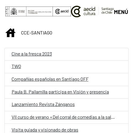
Saltar al contenido principal
MENÚ
INICIO
CCE-SANTIAGO
Cine a la fresca 2023
TWO
Compañías españolas en Santiago OFF
Paula B. Pailamilla participa en Visión y presencia
Lanzamiento Revista Zánganos
VII curso de verano «Del corral de comedias a la sala de clases: interpretar poesía y teatro del Siglo de Oro»
Visita guiada y visionado de obras