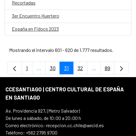
Recortadas
3er Encuentro Huertero
España en Fidocs 2023
Mostrando el intervalo 601 - 620 de 1.777 resultados.
1
...
30
31
32
...
89
Página
Páginas intermedias Use TAB para despla
Página
Página
Página
Páginas intermedi
Página
CCESANTIAGO | CENTRO CULTURAL DE ESPAÑA
EN SANTIAGO
Av. Providencia 927, (Metro Salvador)
De lunes a sábado, de 10:00 a 20:00 h
Correo electrónico: recepcion.cc.chile@aecid.es
Teléfono: +562 2795 9700