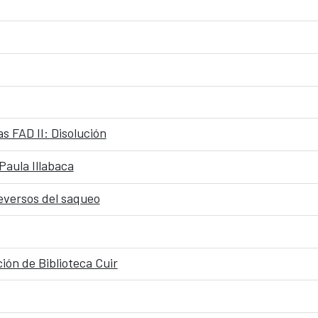
s FAD II: Disolución
 Paula Illabaca
reversos del saqueo
ón de Biblioteca Cuir