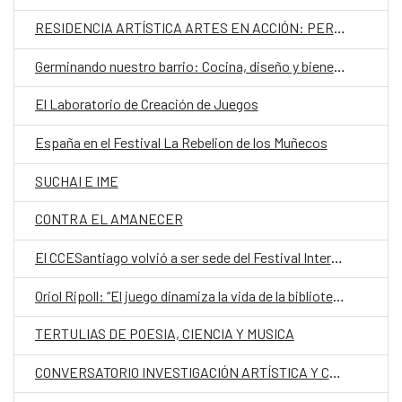
RESIDENCIA ARTÍSTICA ARTES EN ACCIÓN: PERCETÓMETROS
Germinando nuestro barrio: Cocina, diseño y bienestar
El Laboratorio de Creación de Juegos
España en el Festival La Rebelion de los Muñecos
SUCHAI E IME
CONTRA EL AMANECER
El CCESantiago volvió a ser sede del Festival Internacional de Cine LGBTIQ+ el más antiguo de su tipo en Chile
Oriol Ripoll: “El juego dinamiza la vida de la biblioteca y convierte a quien lee en protagonista”
TERTULIAS DE POESIA, CIENCIA Y MUSICA
CONVERSATORIO INVESTIGACIÓN ARTÍSTICA Y CREACIÓN INTERDISCIPLINAR EN LA ACADEMIA