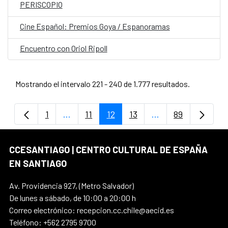
PERISCOPIO
Cine Español: Premios Goya / Espanoramas
Encuentro con Oriol Ripoll
Mostrando el intervalo 221 - 240 de 1.777 resultados.
1
...
11
12
13
...
89
Página
Páginas intermedias Use TAB para despla
Página
Página
Página
Páginas intermedi
Página
CCESANTIAGO | CENTRO CULTURAL DE ESPAÑA
EN SANTIAGO
Av. Providencia 927, (Metro Salvador)
De lunes a sábado, de 10:00 a 20:00 h
Correo electrónico: recepcion.cc.chile@aecid.es
Teléfono: +562 2795 9700