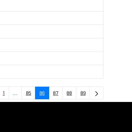
1
...
85
86
87
88
89
Página
Páginas intermedias Use TAB para desplazarse.
Página
Página
Página
Página
Página