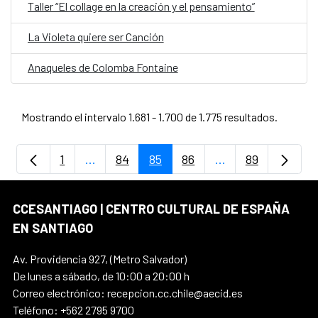
Taller “El collage en la creación y el pensamiento”
La Violeta quiere ser Canción
Anaqueles de Colomba Fontaine
Mostrando el intervalo 1.681 - 1.700 de 1.775 resultados.
1
...
84
85
86
...
89
Página
Páginas intermedias Use TAB para despla
Página
Página
Página
Páginas intermedi
Página
CCESANTIAGO | CENTRO CULTURAL DE ESPAÑA
EN SANTIAGO
Av. Providencia 927, (Metro Salvador)
De lunes a sábado, de 10:00 a 20:00 h
Correo electrónico: recepcion.cc.chile@aecid.es
Teléfono: +562 2795 9700