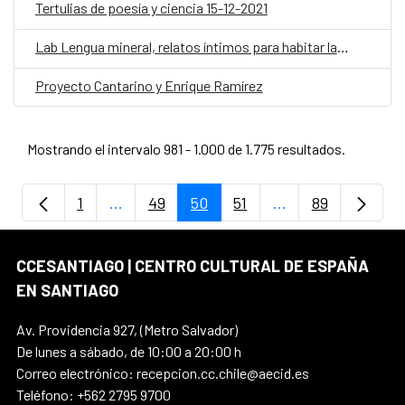
Tertulias de poesía y ciencia 15-12-2021
Lab Lengua mineral, relatos íntimos para habitar la extracción
Proyecto Cantarino y Enrique Ramírez
Mostrando el intervalo 981 - 1.000 de 1.775 resultados.
1
...
49
50
51
...
89
Página
Páginas intermedias Use TAB para despla
Página
Página
Página
Páginas intermedi
Página
CCESANTIAGO | CENTRO CULTURAL DE ESPAÑA
EN SANTIAGO
Av. Providencia 927, (Metro Salvador)
De lunes a sábado, de 10:00 a 20:00 h
Correo electrónico: recepcion.cc.chile@aecid.es
Teléfono: +562 2795 9700