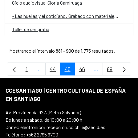
Ciclo audiovisual Gloria Camiruaga
«Las huellas y el cotidiano: Grabado con materiales reciclados»
Taller de serigrafía
Mostrando el intervalo 881 - 900 de 1.775 resultados.
1
...
44
45
46
...
89
Página
Páginas intermedias Use TAB para desplaz
Página
Página
Página
Páginas intermedi
Página
CCESANTIAGO | CENTRO CULTURAL DE ESPAÑA
EN SANTIAGO
Av. Providencia 927, (Metro Salvador)
De lunes a sábado, de 10:00 a 20:00 h
Correo electrónico: recepcion.cc.chile@aecid.es
Teléfono: +562 2795 9700