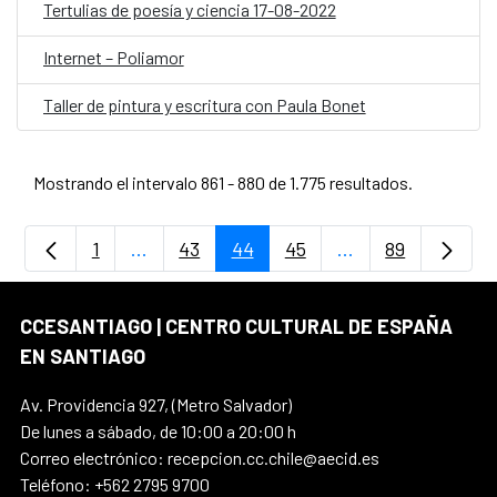
Tertulias de poesía y ciencia 17-08-2022
Internet – Poliamor
Taller de pintura y escritura con Paula Bonet
Mostrando el intervalo 861 - 880 de 1.775 resultados.
1
...
43
44
45
...
89
Página
Páginas intermedias Use TAB para desplaz
Página
Página
Página
Páginas intermedi
Página
CCESANTIAGO | CENTRO CULTURAL DE ESPAÑA
EN SANTIAGO
Av. Providencia 927, (Metro Salvador)
De lunes a sábado, de 10:00 a 20:00 h
Correo electrónico: recepcion.cc.chile@aecid.es
Teléfono: +562 2795 9700