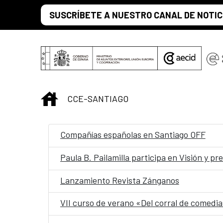
Saltar al contenido principal
SUSCRÍBETE A NUESTRO CANAL DE NOTIC
INICIO
CCE-SANTIAGO
Compañías españolas en Santiago OFF
Paula B. Pailamilla participa en Visión y pr
Lanzamiento Revista Zánganos
VII curso de verano «Del corral de comedias 