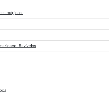
ones mágicas.
mericano: Revívelos
poca