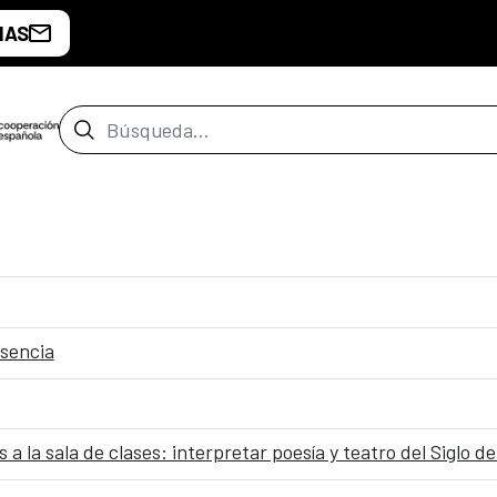
IAS
Barra de búsqueda
esencia
a la sala de clases: interpretar poesía y teatro del Siglo d