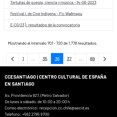
Tertulias de poesía, ciencia y música - 14-06-2023
Festival I. de Cine Indigena – Fic Wallmapu
E·CO/23]: resultados de la convocatoria
Mostrando el intervalo 701 - 720 de 1.778 resultados.
1
...
35
36
37
...
89
Página
Páginas intermedias Use TAB para despla
Página
Página
Página
Páginas intermedi
Página
CCESANTIAGO | CENTRO CULTURAL DE ESPAÑA
EN SANTIAGO
Av. Providencia 927, (Metro Salvador)
De lunes a sábado, de 10:00 a 20:00 h
Correo electrónico: recepcion.cc.chile@aecid.es
Teléfono: +562 2795 9700