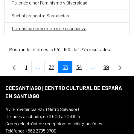
Taller de cine; Feminismo y Diversidad
Suchai presenta: Sustancias
La música como motor de enseñanza
Mostrando el intervalo 641 - 660 de 1.775 resultados.
1
...
32
33
34
...
89
Página
Páginas intermedias Use TAB para despla
Página
Página
Página
Páginas intermedi
Página
CCESANTIAGO | CENTRO CULTURAL DE ESPAÑA
EN SANTIAGO
Av. Providencia 927, (Metro Salvador)
De lunes a sábado, de 10:00 a 20:00 h
Correo electrónico: recepcion.cc.chile@aecid.es
Teléfono: +562 2795 9700