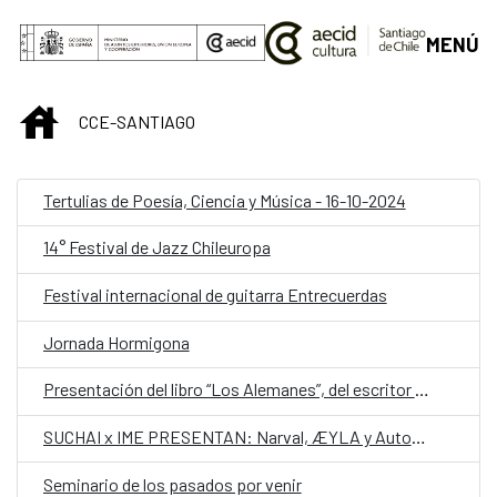
Saltar al contenido principal
MENÚ
INICIO
CCE-SANTIAGO
Tertulias de Poesía, Ciencia y Música - 16-10-2024
14° Festival de Jazz Chileuropa
Festival internacional de guitarra Entrecuerdas
Jornada Hormigona
Presentación del libro “Los Alemanes”, del escritor español Sergio del Molino, Premio Alfaguara de Novela 2024
SUCHAI x IME PRESENTAN: Narval, ÆYLA y Automat4
Seminario de los pasados por venir