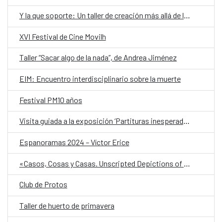
Y la que soporte: Un taller de creación más allá de la hetero-objetualidad
XVI Festival de Cine Movilh
Taller “Sacar algo de la nada”, de Andrea Jiménez
EIM: Encuentro interdisciplinario sobre la muerte
Festival PM10 años
Visita guiada a la exposición ‘Partituras inesperadas’ y diálogo con María Salgado y Jörg Piringer
Espanoramas 2024 – Víctor Erice
«Casos, Cosas y Casas. Unscripted Depictions of a House» de Rodrigo Valenzuela Jerez
Club de Protos
Taller de huerto de primavera