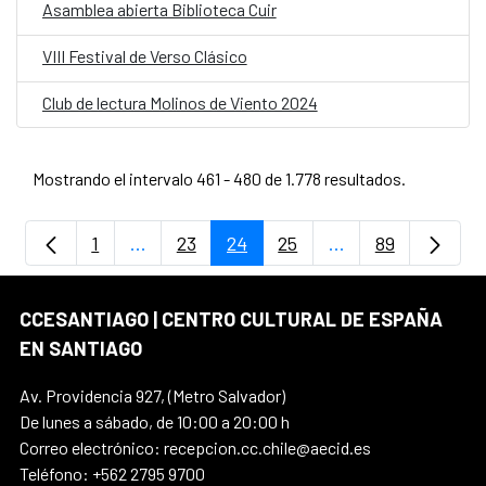
Asamblea abierta Biblioteca Cuir
VIII Festival de Verso Clásico
Club de lectura Molinos de Viento 2024
Mostrando el intervalo 461 - 480 de 1.778 resultados.
1
...
23
24
25
...
89
Página
Páginas intermedias Use TAB para despla
Página
Página
Página
Páginas intermedi
Página
CCESANTIAGO | CENTRO CULTURAL DE ESPAÑA
EN SANTIAGO
Av. Providencia 927, (Metro Salvador)
De lunes a sábado, de 10:00 a 20:00 h
Correo electrónico: recepcion.cc.chile@aecid.es
Teléfono: +562 2795 9700