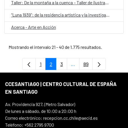
Taller: De la montaña a la cuenca – Taller de ilustración con pigmentos minerales
“Luna 1939”: de la residencia artística y la investigación sobre la revista LUNA a los escenarios
Acerca - Arte en Acción
Mostrando el intervalo 21 - 40 de 1.775 resultados.
1
2
3
...
89
Página
Página
Página
Páginas intermedias Use
Página
CCESANTIAGO | CENTRO CULTURAL DE ESPAÑA
EN SANTIAGO
Av. Providencia 927, (Metro Salvador)
De lunes a sábado, de 10:00 a 20:00 h
Correo electrónico: recepcion.cc.chile@aecid.es
Teléfono: +562 2795 9700