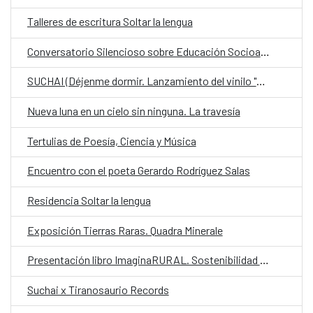
Talleres de escritura Soltar la lengua
Conversatorio Silencioso sobre Educación Socioambiental
SUCHAI (Déjenme dormir. Lanzamiento del vinilo "Bronce")
Nueva luna en un cielo sin ninguna. La travesía
Tertulias de Poesía, Ciencia y Música
Encuentro con el poeta Gerardo Rodríguez Salas
Residencia Soltar la lengua
Exposición Tierras Raras. Quadra Minerale
Presentación libro ImaginaRURAL. Sostenibilidad Biocultural de los Territorios Rurales
Suchai x Tiranosaurio Records