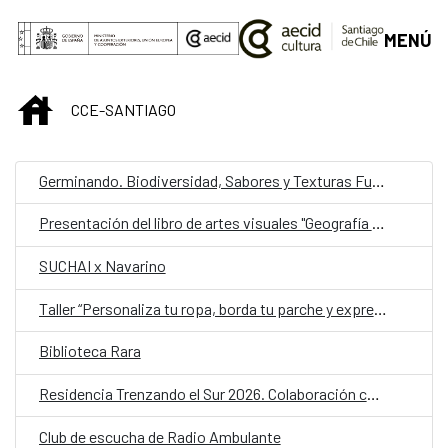
Saltar al contenido principal
MENÚ
INICIO
CCE-SANTIAGO
Germinando. Biodiversidad, Sabores y Texturas Fungi
Presentación del libro de artes visuales "Geografía Sensorial, el arte de percibir"
SUCHAI x Navarino
Taller “Personaliza tu ropa, borda tu parche y expresa tu compromiso con el medio ambiente”
Biblioteca Rara
Residencia Trenzando el Sur 2026. Colaboración cultural entre Chile y España
Club de escucha de Radio Ambulante