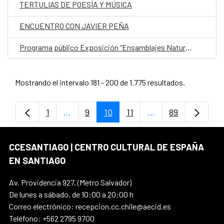
TERTULIAS DE POESÍA Y MÚSICA
ENCUENTRO CON JAVIER PEÑA
Programa público Exposición “Ensamblajes Naturoculturales”
Mostrando el intervalo 181 - 200 de 1.775 resultados.
1
...
9
10
11
...
89
Página
Páginas intermedias Use TAB para despl
Página
Página
Página
Páginas intermedia
Página
CCESANTIAGO | CENTRO CULTURAL DE ESPAÑA
EN SANTIAGO
Av. Providencia 927, (Metro Salvador)
De lunes a sábado, de 10:00 a 20:00 h
Correo electrónico: recepcion.cc.chile@aecid.es
Teléfono: +562 2795 9700