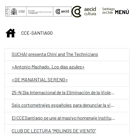
Saltar al contenido principal
MENÚ
INICIO
CCE-SANTIAGO
SUCHAI presenta Chini and The Technicians
«Antonio Machado. Los días azules»
«DE MANANTIAL SERENO»
25-N Día Internacional de la Eliminación de la Violencia contra la Mujer, PROYECCIÓN DE CORTOMETRAJES
Seis cortometrajes españoles para denunciar la violencia machista en un ciclo especial del CCC y el CCESantiago
El CCESantiago se une al masivo homenaje institucional para conmemorar el 80° aniversario del Nobel a Gabriela Mistral
CLUB DE LECTURA “MOLINOS DE VIENTO”