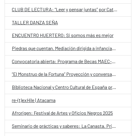
CLUB DE LECTURA: “Leer y pensar juntas” por Catáloga Colectiva
TALLER DANZA SEÑA
ENCUENTRO HUERTERO: Si somos más es mejor
Piedras que cuentan. Mediación dirigida a infancias, jóvenes y cudadoras
Convocatoria abierta: Programa de Becas MAEC-AECID 2025–2026 para jóvenes españoles
“El Monstruo de la Fortuna” Proyección y conversatorio
Biblioteca Nacional y Centro Cultural de España presentan conferencia sobre la voz de Gabriela Mistral en repertorios digitales
re-(t)exHile | Atacama
Afrorigen: Festival de Artes y Oficios Negros 2025
Seminario de prácticas y saberes: La Canasta. Primer Encuentro de Arte y Trabajo Social