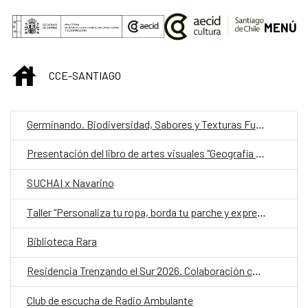
Saltar al contenido principal
MENÚ
INICIO
CCE-SANTIAGO
Germinando. Biodiversidad, Sabores y Texturas Fungi
Presentación del libro de artes visuales "Geografía Sensorial, el arte de percibir"
SUCHAI x Navarino
Taller “Personaliza tu ropa, borda tu parche y expresa tu compromiso con el medio ambiente”
Biblioteca Rara
Residencia Trenzando el Sur 2026. Colaboración cultural entre Chile y España
Club de escucha de Radio Ambulante