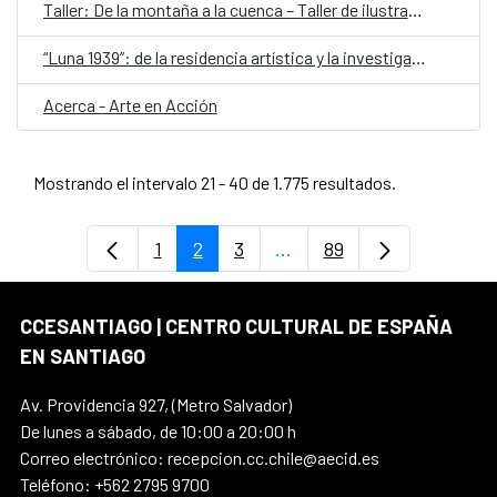
Taller: De la montaña a la cuenca – Taller de ilustración con pigmentos minerales
“Luna 1939”: de la residencia artística y la investigación sobre la revista LUNA a los escenarios
Acerca - Arte en Acción
Mostrando el intervalo 21 - 40 de 1.775 resultados.
1
2
3
...
89
Página
Página
Página
Páginas intermedias Use
Página
CCESANTIAGO | CENTRO CULTURAL DE ESPAÑA
EN SANTIAGO
Av. Providencia 927, (Metro Salvador)
De lunes a sábado, de 10:00 a 20:00 h
Correo electrónico: recepcion.cc.chile@aecid.es
Teléfono: +562 2795 9700