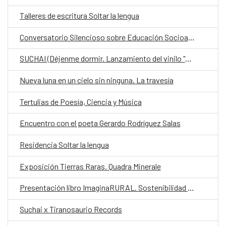
Talleres de escritura Soltar la lengua
Conversatorio Silencioso sobre Educación Socioambiental
SUCHAI (Déjenme dormir. Lanzamiento del vinilo "Bronce")
Nueva luna en un cielo sin ninguna. La travesía
Tertulias de Poesía, Ciencia y Música
Encuentro con el poeta Gerardo Rodríguez Salas
Residencia Soltar la lengua
Exposición Tierras Raras. Quadra Minerale
Presentación libro ImaginaRURAL. Sostenibilidad Biocultural de los Territorios Rurales
Suchai x Tiranosaurio Records