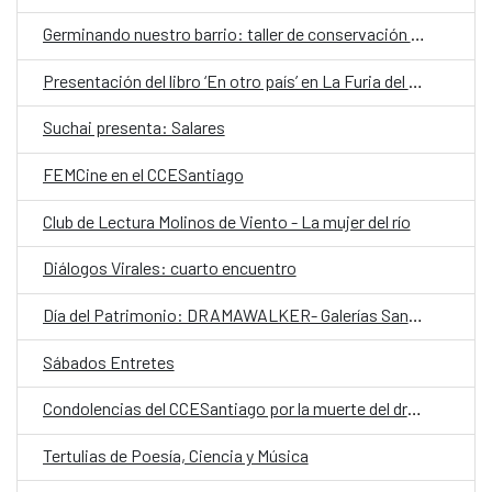
Germinando nuestro barrio: taller de conservación de alimentos
Presentación del libro ‘En otro país’ en La Furia del Libro de invierno
Suchai presenta: Salares
FEMCine en el CCESantiago
Club de Lectura Molinos de Viento - La mujer del río
Diálogos Virales: cuarto encuentro
Día del Patrimonio: DRAMAWALKER- Galerías Santiago Centro
Sábados Entretes
Condolencias del CCESantiago por la muerte del dramaturgo Claudio Di Girolamo
Tertulias de Poesía, Ciencia y Música