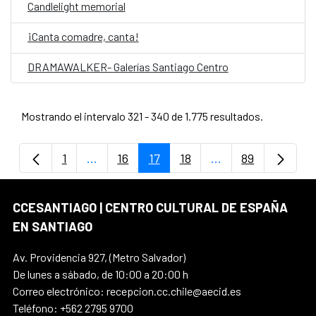
Candlelight memorial
¡Canta comadre, canta!
DRAMAWALKER- Galerías Santiago Centro
Mostrando el intervalo 321 - 340 de 1.775 resultados.
1
...
16
17
18
...
89
Página
Páginas intermedias Use TAB para despla
Página
Página
Página
Páginas intermedi
Página
CCESANTIAGO | CENTRO CULTURAL DE ESPAÑA
EN SANTIAGO
Av. Providencia 927, (Metro Salvador)
De lunes a sábado, de 10:00 a 20:00 h
Correo electrónico: recepcion.cc.chile@aecid.es
Teléfono: +562 2795 9700