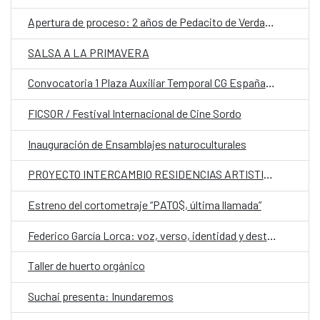
Apertura de proceso: 2 años de Pedacito de Verdad y Lanzamiento de TAPzine de laboratorios pop de conversación.
SALSA A LA PRIMAVERA
Convocatoria 1 Plaza Auxiliar Temporal CG España en Santiago.
FICSOR / Festival Internacional de Cine Sordo
Inauguración de Ensamblajes naturoculturales
PROYECTO INTERCAMBIO RESIDENCIAS ARTISTICAS
Estreno del cortometraje “PATO$, última llamada”
Federico García Lorca: voz, verso, identidad y destino CLÍNICA 2
Taller de huerto orgánico
Suchai presenta: Inundaremos