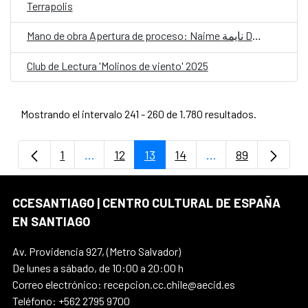
Terrapolis
Mano de obra Apertura de proceso: Naime نايمة Danzar una lengua olvidada
Club de Lectura 'Molinos de viento' 2025
Mostrando el intervalo 241 - 260 de 1.780 resultados.
1
...
12
13
14
...
89
Página
Páginas intermedias Use TAB para despla
Página
Página
Página
Páginas intermedi
Página
CCESANTIAGO | CENTRO CULTURAL DE ESPAÑA
EN SANTIAGO
Av. Providencia 927, (Metro Salvador)
De lunes a sábado, de 10:00 a 20:00 h
Correo electrónico: recepcion.cc.chile@aecid.es
Teléfono: +562 2795 9700