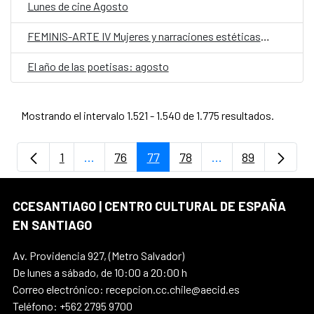
Lunes de cine Agosto
FEMINIS-ARTE IV Mujeres y narraciones estéticas genéricas
El año de las poetisas: agosto
Mostrando el intervalo 1.521 - 1.540 de 1.775 resultados.
1
...
76
77
78
...
89
Página
Páginas intermedias Use TAB para despla
Página
Página
Página
Páginas intermedi
Página
CCESANTIAGO | CENTRO CULTURAL DE ESPAÑA
EN SANTIAGO
Av. Providencia 927, (Metro Salvador)
De lunes a sábado, de 10:00 a 20:00 h
Correo electrónico: recepcion.cc.chile@aecid.es
Teléfono: +562 2795 9700