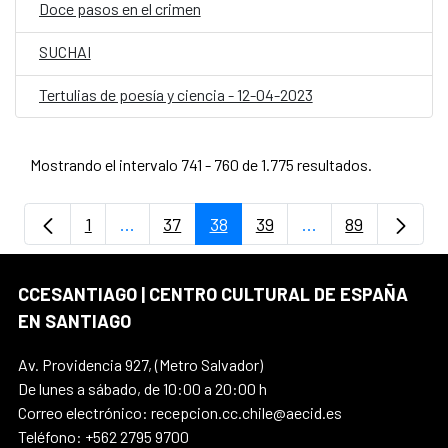
Doce pasos en el crimen
SUCHAI
Tertulias de poesía y ciencia - 12-04-2023
Mostrando el intervalo 741 - 760 de 1.775 resultados.
1
...
37
38
39
...
89
Página
Páginas intermedias Use TAB para despla
Página
Página
Página
Páginas intermedi
Página
CCESANTIAGO | CENTRO CULTURAL DE ESPAÑA
EN SANTIAGO
Av. Providencia 927, (Metro Salvador)
De lunes a sábado, de 10:00 a 20:00 h
Correo electrónico: recepcion.cc.chile@aecid.es
Teléfono: +562 2795 9700