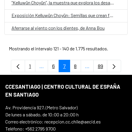
“Kelluwün Choyün”, la muestra que explora los desafíos y el aprendizaje del trabajo artístico y audiovisual en infancias mapuche
Exposición Kelluwün Choyün: Semillas que crean futuro
Aferrarse al viento con los dientes, de Anna Bou
Mostrando el intervalo 121 - 140 de 1.775 resultados.
1
...
6
7
8
...
89
Página
Páginas intermedias Use TAB para despl
Página
Página
Página
Páginas intermedia
Página
CCESANTIAGO | CENTRO CULTURAL DE ESPAÑA
EN SANTIAGO
Av. Providencia 927, (Metro Salvador)
De lunes a sábado, de 10:00 a 20:00 h
Correo electrónico: recepcion.cc.chile@aecid.es
Teléfono: +562 2795 9700