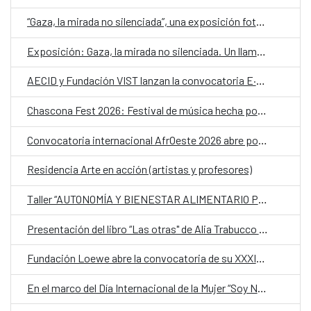
“Gaza, la mirada no silenciada”, una exposición fotográfica en el CCESantiago para despertar conciencias sobre la devastación del territorio palestino
Exposición: Gaza, la mirada no silenciada. Un llamamiento a no mirar hacia otro lado
AECID y Fundación VIST lanzan la convocatoria E·CO/26] Sobre el tiempo
Chascona Fest 2026: Festival de música hecha por mujeres
Convocatoria internacional AfrOeste 2026 abre postulaciones para residencias artísticas en América Latina y África
Residencia Arte en acción (artistas y profesores)
Taller “AUTONOMÍA Y BIENESTAR ALIMENTARIO PARA MUJERES” del proyecto “Germinando nuestro barrio”
Presentación del libro “Las otras" de Alia Trabucco Zerán
Fundación Loewe abre la convocatoria de su XXXIX Premio Internacional de Poesía 2026
En el marco del Día Internacional de la Mujer “Soy Nevenka”, película de la directora Icíar Bollaín