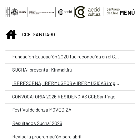
Saltar al contenido principal
MENÚ
INICIO
CCE-SANTIAGO
Fundación Educación 2020 fue reconocida en el CCESantiago como ganadora nacional del Premio Iberoamericano de Educación en Derechos Humanos “Óscar Arnulfo Romero”
SUCHAI presenta: Kinmakirú
IBERESCENA, IBERMUSEOS e IBERMÚSICAS impulsan proyecto para analizar la participación de las mujeres en la gestión cultural
CONVOCATORIA 2026 RESIDENCIAS CCESantiago
Festival de danza MOVEDIZA
Resultados Suchai 2026
Revisa la programación para abril