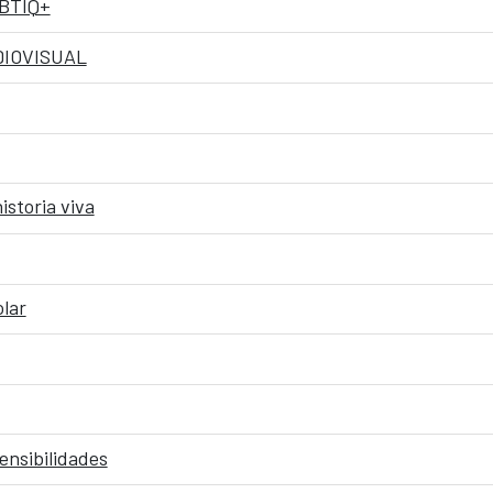
GBTIQ+
DIOVISUAL
istoria viva
olar
ensibilidades