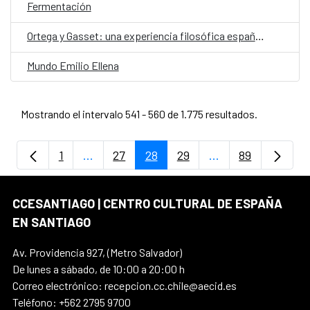
Fermentación
Ortega y Gasset: una experiencia filosófica española
Mundo Emilio Ellena
Mostrando el intervalo 541 - 560 de 1.775 resultados.
1
...
27
28
29
...
89
Página
Páginas intermedias Use TAB para despla
Página
Página
Página
Páginas intermedi
Página
CCESANTIAGO | CENTRO CULTURAL DE ESPAÑA
EN SANTIAGO
Av. Providencia 927, (Metro Salvador)
De lunes a sábado, de 10:00 a 20:00 h
Correo electrónico: recepcion.cc.chile@aecid.es
Teléfono: +562 2795 9700