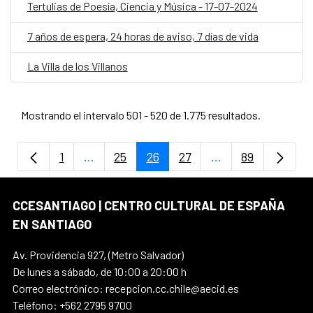
Tertulias de Poesía, Ciencia y Música - 17-07-2024
7 años de espera, 24 horas de aviso, 7 días de vida
La Villa de los Villanos
Mostrando el intervalo 501 - 520 de 1.775 resultados.
1
...
25
26
27
...
89
Página
Páginas intermedias Use TAB para despla
Página
Página
Página
Páginas intermedi
Página
CCESANTIAGO | CENTRO CULTURAL DE ESPAÑA
EN SANTIAGO
Av. Providencia 927, (Metro Salvador)
De lunes a sábado, de 10:00 a 20:00 h
Correo electrónico: recepcion.cc.chile@aecid.es
Teléfono: +562 2795 9700