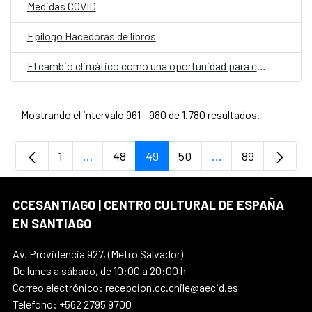
Medidas COVID
Epílogo Hacedoras de libros
El cambio climático como una oportunidad para construir una mejor calidad de vida
Mostrando el intervalo 961 - 980 de 1.780 resultados.
1
...
48
49
50
...
89
Página
Páginas intermedias Use TAB para despla
Página
Página
Página
Páginas intermedi
Página
CCESANTIAGO | CENTRO CULTURAL DE ESPAÑA
EN SANTIAGO
Av. Providencia 927, (Metro Salvador)
De lunes a sábado, de 10:00 a 20:00 h
Correo electrónico: recepcion.cc.chile@aecid.es
Teléfono: +562 2795 9700