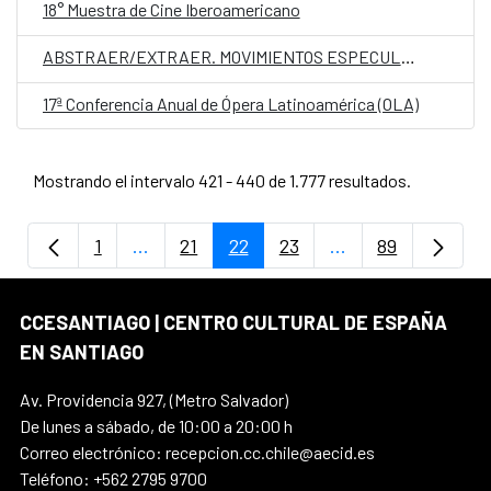
18° Muestra de Cine Iberoamericano
ABSTRAER/EXTRAER. MOVIMIENTOS ESPECULARES DE LA IA
17ª Conferencia Anual de Ópera Latinoamérica (OLA)
Mostrando el intervalo 421 - 440 de 1.777 resultados.
1
...
21
22
23
...
89
Página
Páginas intermedias Use TAB para despla
Página
Página
Página
Páginas intermedi
Página
CCESANTIAGO | CENTRO CULTURAL DE ESPAÑA
EN SANTIAGO
Av. Providencia 927, (Metro Salvador)
De lunes a sábado, de 10:00 a 20:00 h
Correo electrónico: recepcion.cc.chile@aecid.es
Teléfono: +562 2795 9700