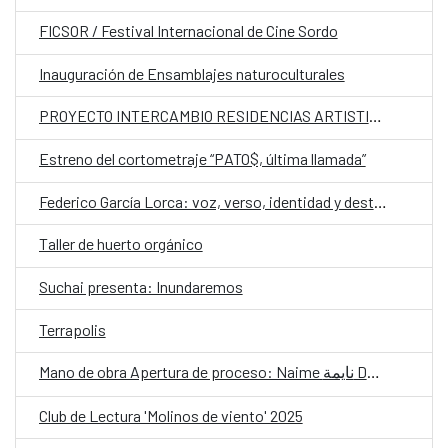
FICSOR / Festival Internacional de Cine Sordo
Inauguración de Ensamblajes naturoculturales
PROYECTO INTERCAMBIO RESIDENCIAS ARTISTICAS
Estreno del cortometraje “PATO$, última llamada”
Federico García Lorca: voz, verso, identidad y destino CLÍNICA 2
Taller de huerto orgánico
Suchai presenta: Inundaremos
Terrapolis
Mano de obra Apertura de proceso: Naime نايمة Danzar una lengua olvidada
Club de Lectura 'Molinos de viento' 2025