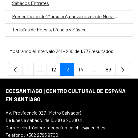
Sábados Entretes
Presentación de ‘Marciano', nueva novela de Nona Fernández
Tertulias de Poesía, Ciencia y Música
Mostrando el intervalo 241 - 260 de 1.777 resultados.
1
...
12
13
14
...
89
Página
Páginas intermedias Use TAB para despla
Página
Página
Página
Páginas intermedi
Página
CCESANTIAGO | CENTRO CULTURAL DE ESPAÑA
EN SANTIAGO
Av. Providencia 927, (Metro Salvador)
De lunes a sábado, de 10:00 a 20:00 h
Correo electrónico: recepcion.cc.chile@aecid.es
Teléfono: +562 2795 9700