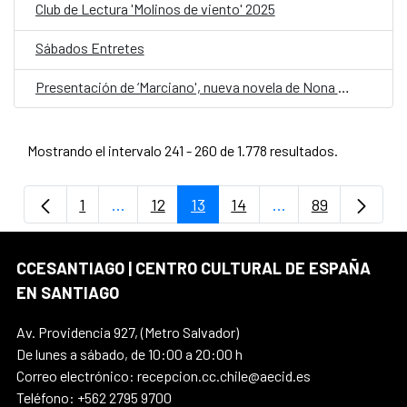
Club de Lectura 'Molinos de viento' 2025
Sábados Entretes
Presentación de ‘Marciano', nueva novela de Nona Fernández
Mostrando el intervalo 241 - 260 de 1.778 resultados.
1
...
12
13
14
...
89
Página
Páginas intermedias Use TAB para despla
Página
Página
Página
Páginas intermedi
Página
CCESANTIAGO | CENTRO CULTURAL DE ESPAÑA
EN SANTIAGO
Av. Providencia 927, (Metro Salvador)
De lunes a sábado, de 10:00 a 20:00 h
Correo electrónico: recepcion.cc.chile@aecid.es
Teléfono: +562 2795 9700