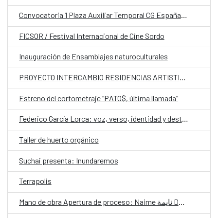
Convocatoria 1 Plaza Auxiliar Temporal CG España en Santiago.
FICSOR / Festival Internacional de Cine Sordo
Inauguración de Ensamblajes naturoculturales
PROYECTO INTERCAMBIO RESIDENCIAS ARTISTICAS
Estreno del cortometraje “PATO$, última llamada”
Federico García Lorca: voz, verso, identidad y destino CLÍNICA 2
Taller de huerto orgánico
Suchai presenta: Inundaremos
Terrapolis
Mano de obra Apertura de proceso: Naime نايمة Danzar una lengua olvidada