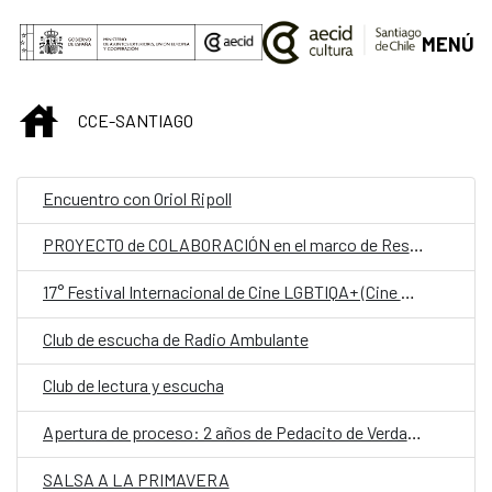
Saltar al contenido principal
MENÚ
INICIO
CCE-SANTIAGO
Encuentro con Oriol Ripoll
PROYECTO de COLABORACIÓN en el marco de Residencias entre Escuela de Arte de la Universidad Católica de Temuco (Chile), con el espacio de Residencias a Cobert y el Festival Ex Abrupto (España)
17° Festival Internacional de Cine LGBTIQA+ (Cine Movilh)
Club de escucha de Radio Ambulante
Club de lectura y escucha
Apertura de proceso: 2 años de Pedacito de Verdad y Lanzamiento de TAPzine de laboratorios pop de conversación.
SALSA A LA PRIMAVERA