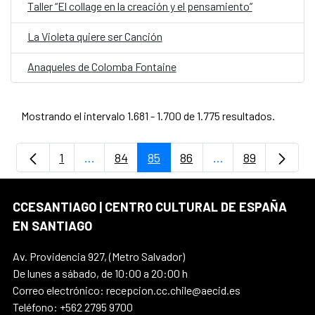
Taller “El collage en la creación y el pensamiento”
La Violeta quiere ser Canción
Anaqueles de Colomba Fontaine
Mostrando el intervalo 1.681 - 1.700 de 1.775 resultados.
1
...
84
85
86
...
89
Página
Páginas intermedias Use TAB para despla
Página
Página
Página
Páginas intermedi
Página
CCESANTIAGO | CENTRO CULTURAL DE ESPAÑA
EN SANTIAGO
Av. Providencia 927, (Metro Salvador)
De lunes a sábado, de 10:00 a 20:00 h
Correo electrónico: recepcion.cc.chile@aecid.es
Teléfono: +562 2795 9700