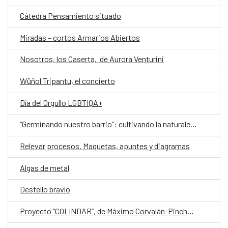
Cátedra Pensamiento situado
Miradas – cortos Armarios Abiertos
Nosotros, los Caserta, de Aurora Venturini
Wüñol Tripantu, el concierto
Día del Orgullo LGBTIQA+
“Germinando nuestro barrio”: cultivando la naturaleza y la comunidad
Relevar procesos. Maquetas, apuntes y diagramas
Algas de metal
Destello bravío
Proyecto “COLINDAR”, de Máximo Corvalán-Pincheira ganador de Cultura Resident