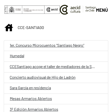
Saltar al contenido principal
MENÚ
INICIO
CCE-SANTIAGO
1er. Concurso Microcuentos “Santiago Negro”
Humedal
CCESantiago acoge el taller de mediadores de la Sala K
Concierto audiovisual de Hijo de Ladrón
Sara García en residencia
Mesas Armarios Abiertos
3º Edición Armarios Abiertos