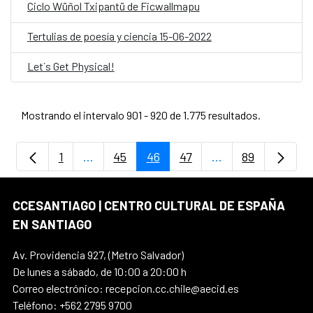
Ciclo Wüñol Txipantü de Ficwallmapu
Tertulias de poesía y ciencia 15-06-2022
Let´s Get Physical!
Mostrando el intervalo 901 - 920 de 1.775 resultados.
1
...
45
46
47
...
89
Página
Páginas intermedias Use TAB para despla
Página
Página
Página
Páginas intermedi
Página
CCESANTIAGO | CENTRO CULTURAL DE ESPAÑA
EN SANTIAGO
Av. Providencia 927, (Metro Salvador)
De lunes a sábado, de 10:00 a 20:00 h
Correo electrónico: recepcion.cc.chile@aecid.es
Teléfono: +562 2795 9700