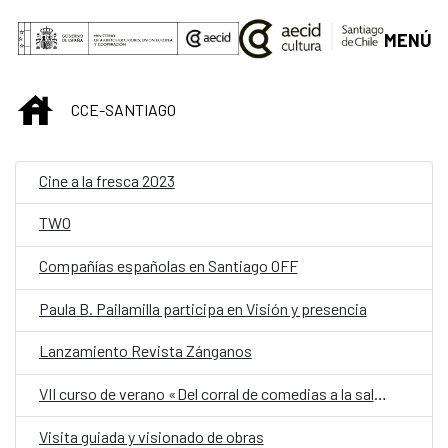
Saltar al contenido principal
MENÚ
INICIO
CCE-SANTIAGO
Cine a la fresca 2023
TWO
Compañías españolas en Santiago OFF
Paula B. Pailamilla participa en Visión y presencia
Lanzamiento Revista Zánganos
VII curso de verano «Del corral de comedias a la sala de clases: interpretar poesía y teatro del Siglo de Oro»
Visita guiada y visionado de obras