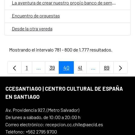
La aventura de crear nuestro propio banco de semillas
Encuentro de orquestas
Desde la otra vereda
Mostrando el intervalo 781 - 800 de 1.777 resultados.
1
...
39
40
41
...
89
Página
Páginas intermedias Use TAB para despla
Página
Página
Página
Páginas intermedi
Página
CCESANTIAGO | CENTRO CULTURAL DE ESPAÑA
EN SANTIAGO
Av. Providencia 927, (Metro Salvador)
De lunes a sábado, de 10:00 a 20:00 h
Correo electrónico: recepcion.cc.chile@aecid.es
Teléfono: +562 2795 9700