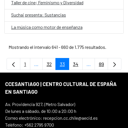
Taller de cine; Feminismo y Diversidad
Suchai presenta: Sustancias
La música como motor de enseñanza
Mostrando el intervalo 641 - 660 de 1.775 resultados.
1
...
32
33
34
...
89
Página
Páginas intermedias Use TAB para despla
Página
Página
Página
Páginas intermedi
Página
CCESANTIAGO | CENTRO CULTURAL DE ESPAÑA
EN SANTIAGO
Av. Providencia 927, (Metro Salvador)
De lunes a sábado, de 10:00 a 20:00 h
Correo electrónico: recepcion.cc.chile@aecid.es
Teléfono: +562 2795 9700