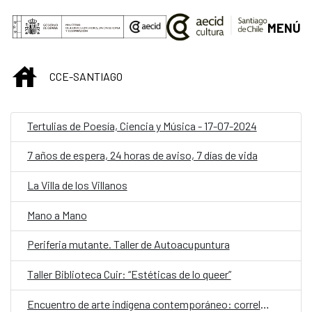
Saltar al contenido principal
MENÚ
INICIO
CCE-SANTIAGO
Tertulias de Poesía, Ciencia y Música - 17-07-2024
7 años de espera, 24 horas de aviso, 7 días de vida
La Villa de los Villanos
Mano a Mano
Periferia mutante. Taller de Autoacupuntura
Taller Biblioteca Cuir: “Estéticas de lo queer”
Encuentro de arte indígena contemporáneo: correlaciones, tensiones y desafíos