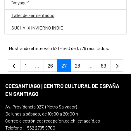
“Voyager”
Taller de Fermentados
SUCHAI X INVIERNO INDIE
Mostrando el intervalo 521 - 540 de 1.778 resultados.
1
...
26
27
28
...
89
Página
Páginas intermedias Use TAB para despla
Página
Página
Página
Páginas intermedi
Página
CCESANTIAGO | CENTRO CULTURAL DE ESPAÑA
EN SANTIAGO
Av. Providencia 927, (Metro Salvador)
De lunes a sábado, de 10:00 a 20:00 h
Correo electrónico: recepcion.cc.chile@aecid.es
Teléfono: +562 2795 9700